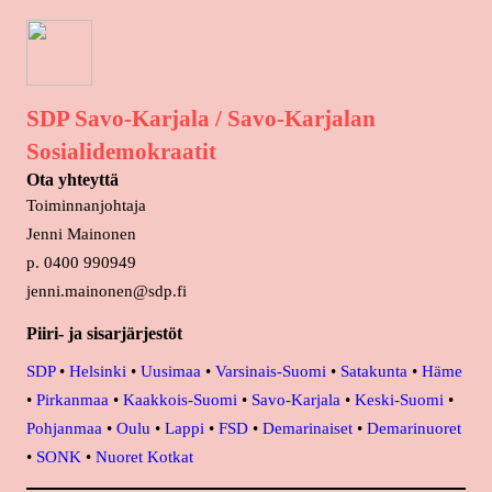
SDP Savo-Karjala / Savo-Karjalan
Sosialidemokraatit
Ota yhteyttä
Toiminnanjohtaja
Jenni Mainonen
p. 0400 990949
jenni.mainonen@sdp.fi
Piiri- ja sisarjärjestöt
SDP
•
Helsinki
•
Uusimaa
•
Varsinais-Suomi
•
Satakunta
•
Häme
•
Pirkanmaa
•
Kaakkois-Suomi
•
Savo-Karjala
•
Keski-Suomi
•
Pohjanmaa
•
Oulu
•
Lappi
•
FSD
•
Demarinaiset
•
Demarinuoret
•
SONK
•
Nuoret Kotkat