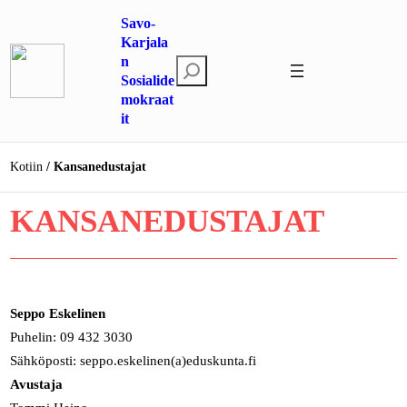
Siirry
Savo-
sisältöön
Karjala
n
E
Sosialide
t
mokraat
s
it
i
Kotiin
Kansanedustajat
KANSANEDUSTAJAT
Seppo Eskelinen
Puhelin: 09 432 3030
Sähköposti: seppo.eskelinen(a)eduskunta.fi
Avustaja