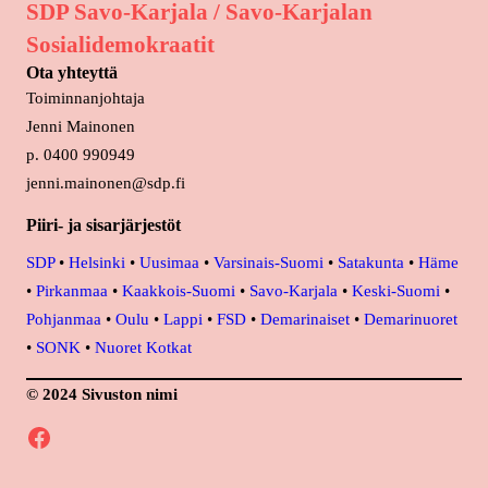
SDP Savo-Karjala / Savo-Karjalan
Sosialidemokraatit
Ota yhteyttä
Toiminnanjohtaja
Jenni Mainonen
p. 0400 990949
jenni.mainonen@sdp.fi
Piiri- ja sisarjärjestöt
SDP
•
Helsinki
•
Uusimaa
•
Varsinais-Suomi
•
Satakunta
•
Häme
•
Pirkanmaa
•
Kaakkois-Suomi
•
Savo-Karjala
•
Keski-Suomi
•
Pohjanmaa
•
Oulu
•
Lappi
•
FSD
•
Demarinaiset
•
Demarinuoret
•
SONK
•
Nuoret Kotkat
© 2024 Sivuston nimi
Facebook