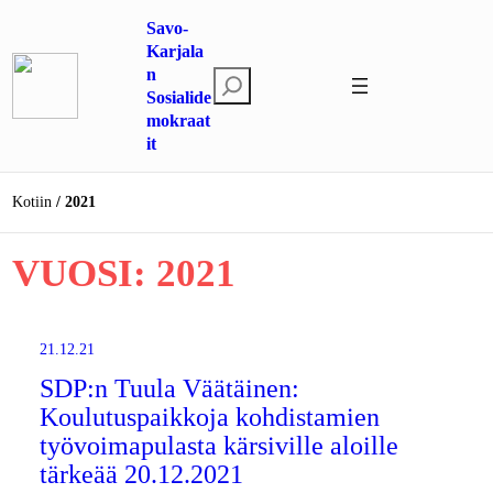
Siirry
Savo-
sisältöön
Karjala
n
E
Sosialide
t
mokraat
s
it
i
Kotiin
2021
VUOSI:
2021
21.12.21
SDP:n Tuula Väätäinen:
Koulutuspaikkoja kohdistamien
työvoimapulasta kärsiville aloille
tärkeää 20.12.2021