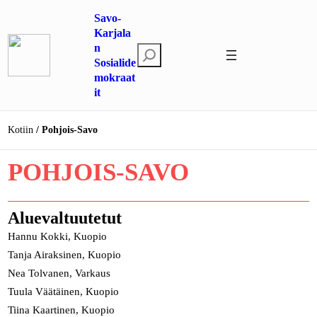
Siirry
Savo-
sisältöön
Karjala
n
E
Sosialide
t
mokraat
s
it
i
Kotiin
Pohjois-Savo
POHJOIS-SAVO
Aluevaltuutetut
Hannu Kokki, Kuopio
Tanja Airaksinen, Kuopio
Nea Tolvanen, Varkaus
Tuula Väätäinen, Kuopio
Tiina Kaartinen, Kuopio