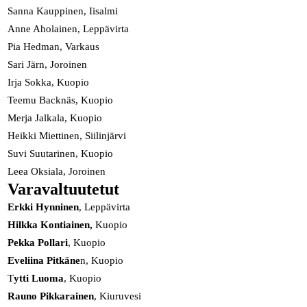
Sanna Kauppinen, Iisalmi
Anne Aholainen, Leppävirta
Pia Hedman, Varkaus
Sari Järn, Joroinen
Irja Sokka, Kuopio
Teemu Backnäs, Kuopio
Merja Jalkala, Kuopio
Heikki Miettinen, Siilinjärvi
Suvi Suutarinen, Kuopio
Leea Oksiala, Joroinen
Varavaltuutetut
Erkki Hynninen
, Leppävirta
Hilkka Kontiainen,
Kuopio
Pekka Pollari
, Kuopio
Eveliina Pitkäne
n, Kuopio
T
ytti Luoma
, Kuopio
Rauno Pikkarainen
, Kiuruvesi