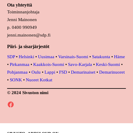
Ota yhteyttä
Toiminnanjohtaja
Jenni Mainonen
p. 0400 990949
jenni.mainonen@sdp.fi
Piiri- ja sisarjärjestöt
SDP
•
Helsinki
•
Uusimaa
•
Varsinais-Suomi
•
Satakunta
•
Häme
•
Pirkanmaa
•
Kaakkois-Suomi
•
Savo-Karjala
•
Keski-Suomi
•
Pohjanmaa
•
Oulu
•
Lappi
•
FSD
•
Demarinaiset
•
Demarinuoret
•
SONK
•
Nuoret Kotkat
© 2024 Sivuston nimi
Facebook