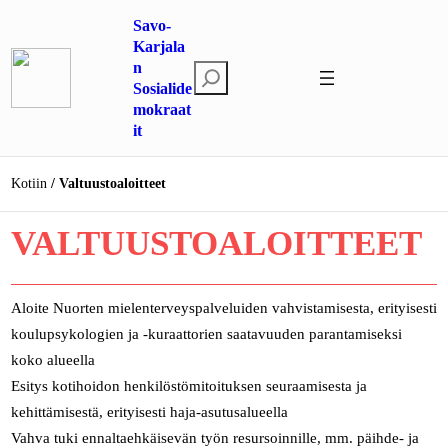
Siirry
Savo-
sisältöön
Karjala
n
E
Sosialide
t
mokraat
s
it
i
Kotiin
Valtuustoaloitteet
VALTUUSTOALOITTEET
Aloite Nuorten mielenterveyspalveluiden vahvistamisesta, erityisesti
koulupsykologien ja -kuraattorien saatavuuden parantamiseksi
koko alueella
Esitys kotihoidon henkilöstömitoituksen seuraamisesta ja
kehittämisestä, erityisesti haja-asutusalueella
Vahva tuki ennaltaehkäisevän työn resursoinnille, mm. päihde- ja