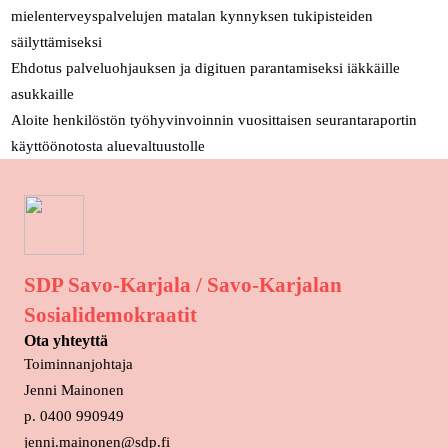
mielenterveyspalvelujen matalan kynnyksen tukipisteiden
säilyttämiseksi
Ehdotus palveluohjauksen ja digituen parantamiseksi iäkkäille
asukkaille
Aloite henkilöstön työhyvinvoinnin vuosittaisen seurantaraportin
käyttöönotosta aluevaltuustolle
SDP Savo-Karjala / Savo-Karjalan
Sosialidemokraatit
Ota yhteyttä
Toiminnanjohtaja
Jenni Mainonen
p. 0400 990949
jenni.mainonen@sdp.fi