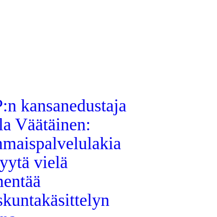
:n kansanedustaja
la Väätäinen:
maispalvelulakia
yytä vielä
mentää
skuntakäsittelyn