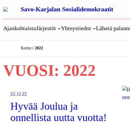
Siirry
Savo-Karjalan Sosialidemokraatit
sisältöön
Ajankohtaista
Järjestöt
Yhteystiedot
Lähetä palaute
Kotiin
2022
VUOSI:
2022
22.12.22
Hyvää Joulua ja
onnellista uutta vuotta!