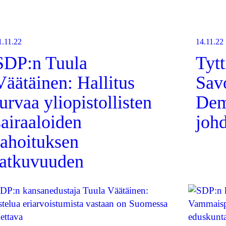
1.11.22
14.11.22
SDP:n Tuula
Tyt
Väätäinen: Hallitus
Sav
turvaa yliopistollisten
Dem
sairaaloiden
joh
rahoituksen
jatkuvuuden