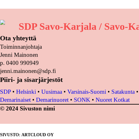
SDP Savo-Karjala / Savo-Ka
Ota yhteyttä
Toiminnanjohtaja
Jenni Mainonen
p. 0400 990949
jenni.mainonen@sdp.fi
Piiri- ja sisarjärjestöt
SDP
•
Helsinki
•
Uusimaa
•
Varsinais-Suomi
•
Satakunta
Demarinaiset
•
Demarinuoret
•
SONK
•
Nuoret Kotkat
© 2024 Sivuston nimi
SIVUSTO: ARTCLOUD OY