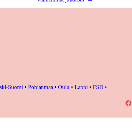
ski-Suomi
•
Pohjanmaa
•
Oulu
•
Lappi
•
FSD
•
Facebook