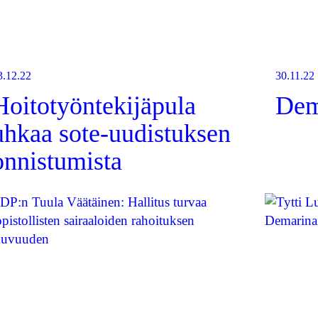
3.12.22
30.11.22
Hoitotyöntekijäpula
Dema
uhkaa sote-uudistuksen
onnistumista