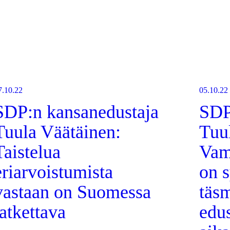
7.10.22
05.10.22
SDP:n kansanedustaja
SDP
Tuula Väätäinen:
Tuu
Taistelua
Vam
eriarvoistumista
on s
vastaan on Suomessa
täs
jatkettava
edu