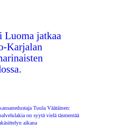
ti Luoma jatkaa
o-Karjalan
arinaisten
dossa.