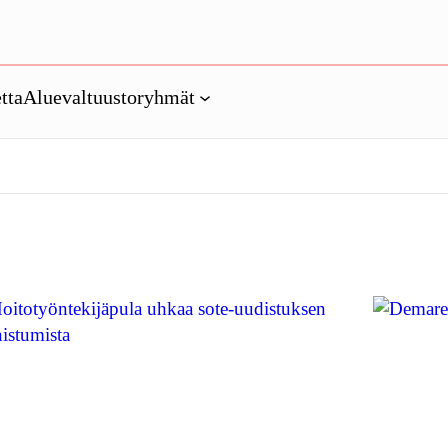
tta
Aluevaltuustoryhmät