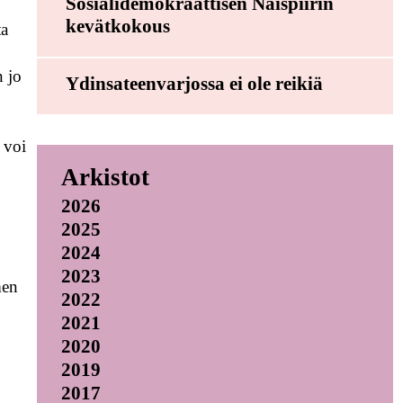
Sosialidemokraattisen Naispiirin
kevätkokous
ta
n jo
Ydinsateenvarjossa ei ole reikiä
i voi
Arkistot
2026
2025
2024
2023
men
2022
2021
2020
2019
2017