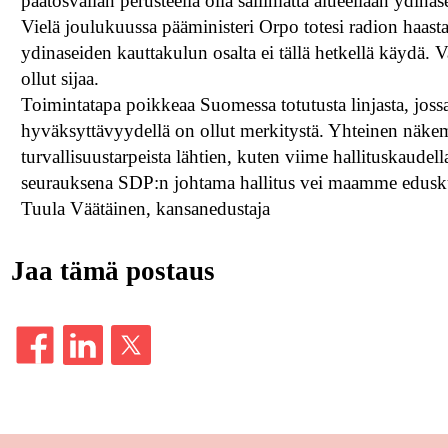
päätösvallan perusteella olla sallimatta alueellaan ydinase
Vielä joulukuussa pääministeri Orpo totesi radion haasta
ydinaseiden kauttakulun osalta ei tällä hetkellä käydä. V
ollut sijaa.
Toimintatapa poikkeaa Suomessa totutusta linjasta, jossa 
hyväksyttävyydellä on ollut merkitystä. Yhteinen näke
turvallisuustarpeista lähtien, kuten viime hallituskaud
seurauksena SDP:n johtama hallitus vei maamme edusku
Tuula Väätäinen, kansanedustaja
Jaa tämä postaus