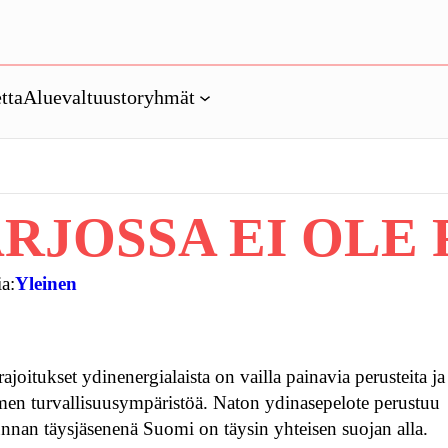
tta
Aluevaltuustoryhmät
RJOSSA EI OLE 
a:
Yleinen
joitukset ydinenergialaista on vailla painavia perusteita ja
omen turvallisuusympäristöä. Naton ydinasepelote perustuu
okunnan täysjäsenenä Suomi on täysin yhteisen suojan alla.