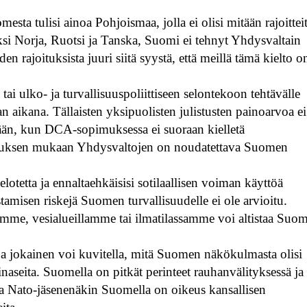
ta tulisi ainoa Pohjoismaa, jolla ei olisi mitään rajoittei
ksi Norja, Ruotsi ja Tanska, Suomi ei tehnyt Yhdysvaltain
rajoituksista juuri siitä syystä, että meillä tämä kielto o
tai ulko- ja turvallisuuspoliittiseen selontekoon tehtävälle
an aikana. Tällaisten yksipuolisten julistusten painoarvoa e
nkään, kun DCA-sopimuksessa ei suoraan kielletä
imuksen mukaan Yhdysvaltojen on noudatettava Suomen
elotetta ja ennaltaehkäisisi sotilaallisen voiman käyttöä
tamisen riskejä Suomen turvallisuudelle ei ole arvioitu.
lämme, vesialueillamme tai ilmatilassamme voi altistaa Suo
ja jokainen voi kuvitella, mitä Suomen näkökulmasta olisi
dinaseita. Suomella on pitkät perinteet rauhanvälityksessä ja
 ja Nato-jäsenenäkin Suomella on oikeus kansallisen