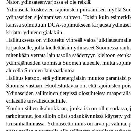
Naton ydinsateenvarjossa ei ole reikiä.
Ydinaseita koskevien rajoitusten purkamisen myötä Suomes
ydinaseiden sijoittamisen suhteen. Toisin kuin esimerki
kanssa solmittuun DCA-sopimukseen kirjausta ydinaseiden 
kirjattu ydinenergialakiin.
Hallituksesta on vilkuteltu vihreää valoa julkilausumalle 
kirjaukselle, jolla kiellettäisiin ydinaseet Suomessa rauh
mitenkään verrata lain tasolla säädettyyn kieltoon ete
ydinräjähteiden tuomista Suomen alueelle, mutta sop
alueella Suomen lainsäädäntöä.
Hallitus katsoo, että ydinenergialain muutos parantaisi p
Suomea vastaan. Huolestuttavaa on, että rajoitusten pois
Ydinaseiden salliminen tietyissä olosuhteissa maaperäl
erilaisille turvallisuusuhille.
Kuulun siihen ikäluokkaan, jonka isä on ollut sodassa, 
tarkoittanut, jos silloin olisi sodankäynnissä käytetty y
kriisinhallinnassa. Ydinaseettomuus on arvo ja valinta,