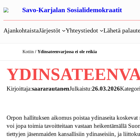
Siirry
Savo-Karjalan Sosialidemokraatit
sisältöön
Ajankohtaista
Järjestöt
Yhteystiedot
Lähetä palaute
Kotiin
Ydinsateenvarjossa ei ole reikia
YDINSATEENVA
Kirjoittaja:
saararautanen
Julkaistu:
26.03.2026
Kategori
Orpon hallituksen aikomus poistaa ydinaseita koskevat ra
voi jopa toimia tavoitteitaan vastaan heikentämällä Su
tiettyjen jäsenmaiden kansallisiin ydinaseisiin, ja liitt