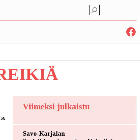
E
t
s
Facebook
i
REIKIÄ
Viimeksi julkaistu
 se
Savo-Karjalan