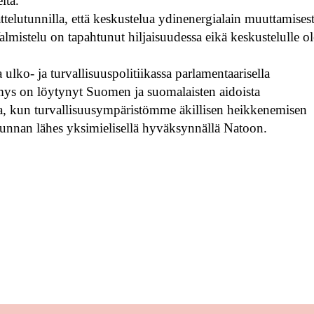
ita.
ttelutunnilla, että keskustelua ydinenergialain muuttamises
almistelu on tapahtunut hiljaisuudessa eikä keskustelulle ol
ulko- ja turvallisuuspolitiikassa parlamentaarisella
mys on löytynyt Suomen ja suomalaisten aidoista
ella, kun turvallisuusympäristömme äkillisen heikkenemisen
nnan lähes yksimielisellä hyväksynnällä Natoon.