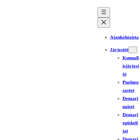
Siirry
sisältöön
Ajankohtaista
Järjestöt
Kunnall
isjärjest
öt
Puolueo
sastot
Demari
naiset
Demari
opiskeli
jat
Demari