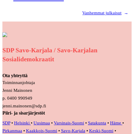
Vanhemmat julkaisut
→
SDP Savo-Karjala / Savo-Karjalan
Sosialidemokraatit
Ota yhteyttä
Toiminnanjohtaja
Jenni Mainonen
p. 0400 990949
jenni.mainonen@sdp.fi
Piiri- ja sisarjärjestöt
SDP
•
Helsinki
•
Uusimaa
•
Varsinais-Suomi
•
Satakunta
•
Häme
•
Pirkanmaa
•
Kaakkois-Suomi
•
Savo-Karjala
•
Keski-Suomi
•