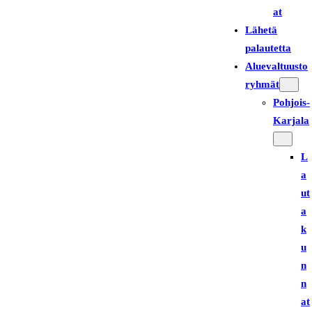
at
Lähetä
palautetta
Aluevaltuusto
ryhmät
Pohjois-
Karjala
L
a
ut
a
k
u
n
n
at