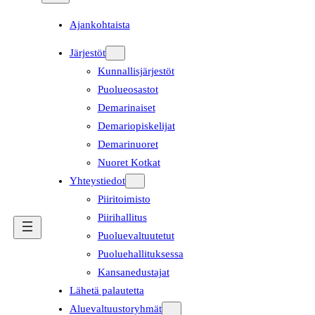
Ajankohtaista
Järjestöt
Kunnallisjärjestöt
Puolueosastot
Demarinaiset
Demariopiskelijat
Demarinuoret
Nuoret Kotkat
Yhteystiedot
Piiritoimisto
Piirihallitus
Puoluevaltuutetut
Puoluehallituksessa
Kansanedustajat
Lähetä palautetta
Aluevaltuustoryhmät