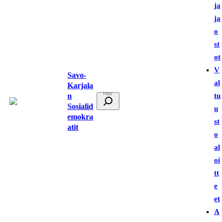
ja
ja
o
st
ot
V
Savo-
al
Karjala
n
tu
E
Sosialid
u
t
emokra
st
s
atit
o
i
al
oi
tt
e
et
A